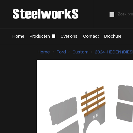
Home
Producten
Over ons
Contact
Brochure
Home
Ford
Custom
2024-HEDEN (DIES
/
/
/