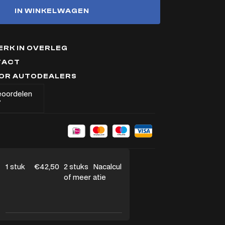
IN WINKELWAGEN
RK IN OVERLEG
TACT
OOR AUTODEALERS
eoordelen
7
1 stuk
€42,50
2 stuks
Nacalcul
of meer
atie