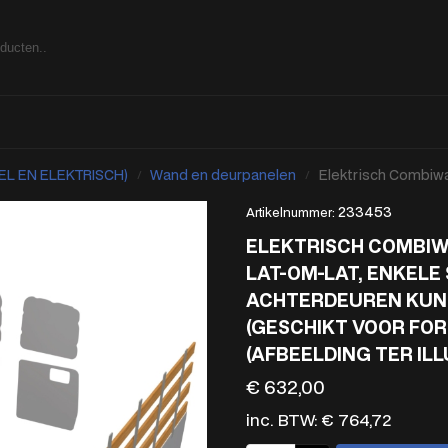
EL EN ELEKTRISCH)
Wand en deurpanelen
Elektrisch Combiwand- en deurpanelen, lat-om-lat
/
/
233453
Artikelnummer:
ELEKTRISCH COMBIW
LAT-OM-LAT, ENKELE
ACHTERDEUREN KUNS
(GESCHIKT VOOR FOR
(AFBEELDING TER ILL
€
632,00
inc. BTW:
€
764,72