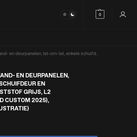
ZOEKEN
0
, enkele schuifdeur en achterdeuren kunststof grijs, L2 (Geschikt voor Ford Custom 2025), (afbeelding ter illustratie)
AND- EN DEURPANELEN,
 SCHUIFDEUR EN
TSTOF GRIJS, L2
D CUSTOM 2025),
USTRATIE)