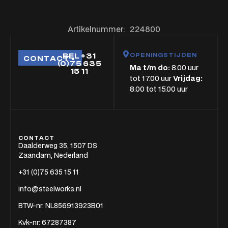
Artikelnummer:
224800
OPENINGSTIJDEN
BEL +31
CONTACT
(0)75 635
Ma t/m do:
8.00 uur
15 11
tot 17.00 uur
Vrijdag:
8.00 tot 15.00 uur
CONTACT
Daalderweg 35, 1507 DS
Zaandam, Nederland
+31 (0)75 635 15 11
info@steelworks.nl
BTW-nr: NL856913923B01
Kvk-nr: 67287387