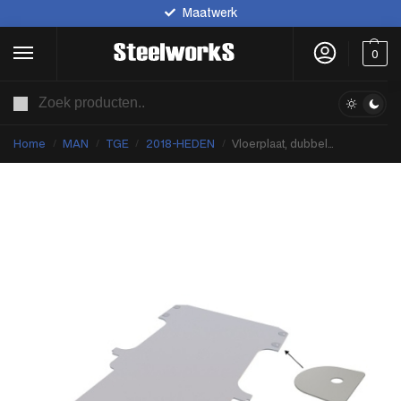
Maatwerk
0
ZOEKEN
Home
MAN
TGE
2018-HEDEN
Vloerplaat, dubbele cabine (Snoeks) , grijs, 9mm incl 6 vloerdeksels, L4, FWD (Geschikt voor Crafter / TGE) (afbeelding ter illustratie)
/
/
/
/