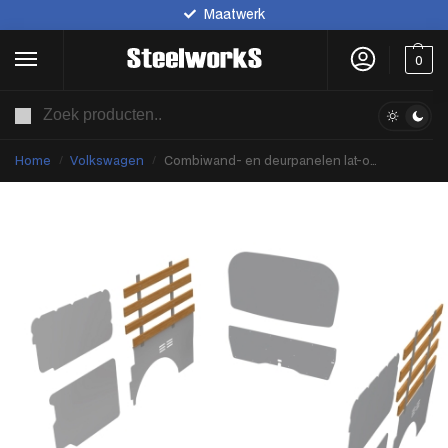
Maatwerk
0
ZOEKEN
Home
Volkswagen
Combiwand- en deurpanelen lat-om- lat, dubbele schuifdeuren en achterklep grijs, L2 (Geschikt voor T5) (afbeelding ter illustratie)
/
/