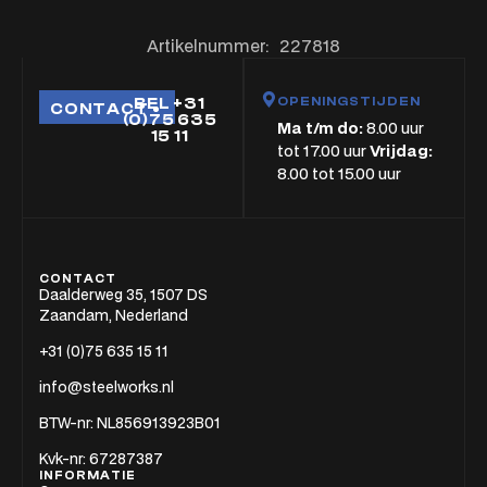
Artikelnummer:
227818
OPENINGSTIJDEN
BEL +31
CONTACT
(0)75 635
Ma t/m do:
8.00 uur
15 11
tot 17.00 uur
Vrijdag:
8.00 tot 15.00 uur
CONTACT
Daalderweg 35, 1507 DS
Zaandam, Nederland
+31 (0)75 635 15 11
info@steelworks.nl
BTW-nr: NL856913923B01
Kvk-nr: 67287387
INFORMATIE