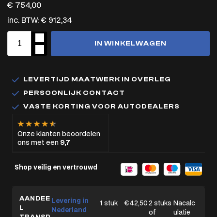
€
754,00
inc. BTW:
€
912,34
IN WINKELWAGEN
LEVERTIJD MAATWERK IN OVERLEG
PERSOONLIJK CONTACT
VASTE KORTING VOOR AUTODEALERS
Onze klanten beoordelen
ons met een
9,7
Shop veilig en vertrouwd
AANDEE
Levering in
1 stuk
€42,50
2 stuks
Nacalc
L
Nederland
of
ulatie
TRANSP